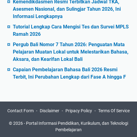
Kemendikdasmen Resmi Terbitkan Jadwal TKA,
Asesmen Nasional, dan Sulingjar Tahun 2026, Ini
Informasi Lengkapnya
Tutorial Lengkap Cara Mengisi Tes dan Survei MPLS
Ramah 2026
Pergub Bali Nomor 7 Tahun 2026: Penguatan Mata
Pelajaran Muatan Lokal untuk Melestarikan Bahasa,
Aksara, dan Kearifan Lokal Bali
Capaian Pembelajaran Bahasa Bali 2026 Resmi
Terbit, Ini Perubahan Lengkap dari Fase A hingga F
Contact Form
Disclaimer
Pripacy Policy
Terms Of Service
©
2026
-
Portal Informasi Pendidikan, Kurikulum, dan Teknologi
Pembelajaran